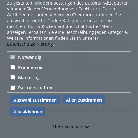
zu gestalten. Mit dem Bestätigen des Buttons "Akzeptieren"
stimmen Sie der Verwendung von Cookies zu. Durch
Terms and Conditions for the
Anklicken der untenstehenden Checkboxen können Sie
Usage of this ViMP based
auswählen, welche Cookie-Kategorien Sie zulassen
website (including all sub-
möchten. Durch Klicken auf die Schaltfläche "Mehr
pages)
anzeigen" erhalten Sie eine Beschreibung jeder Kategorie.
Privacy Statement for this
Weitere Informationen finden Sie in unserer
ViMP based Website incl.
Datenschutzerklärung
.
Sub-pages
Notwendig
Imprint
Präferenzen
Cookie-Zustimmung
Marketing
Links
Partnerschaften
Sitemap
Auswahl zustimmen
Allen zustimmen
Videoplattform & Player Lösungen powered by
VIMP
© 2010-2026
Alle ablehnen
Mehr anzeigen