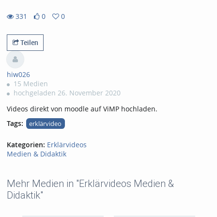
331
0
0
0likes
0favorites
331views
Teilen
hiw026
15 Medien
hochgeladen 26. November 2020
Videos direkt von moodle auf ViMP hochladen.
Tags:
erklärvideo
Kategorien:
Erklärvideos
Medien & Didaktik
Mehr Medien in "Erklärvideos Medien &
Didaktik"