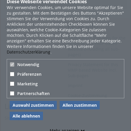
Diese Webseite verwendet Cookies
Beliebtheit
Wir verwenden Cookies, um unsere Website optimal für Sie
zu gestalten. Mit dem Bestätigen des Buttons "Akzeptieren"
stimmen Sie der Verwendung von Cookies zu. Durch
Anklicken der untenstehenden Checkboxen können Sie
About
Legal Info
auswählen, welche Cookie-Kategorien Sie zulassen
möchten. Durch Klicken auf die Schaltfläche "Mehr
Terms and Conditions for the
anzeigen" erhalten Sie eine Beschreibung jeder Kategorie.
Usage of this ViMP based
Weitere Informationen finden Sie in unserer
website (including all sub-
Datenschutzerklärung
.
pages)
Notwendig
Privacy Statement for this
ViMP based Website incl.
Präferenzen
Sub-pages
Marketing
Imprint
Partnerschaften
Cookie-Zustimmung
Auswahl zustimmen
Allen zustimmen
Links
Alle ablehnen
Sitemap
Mehr anzeigen