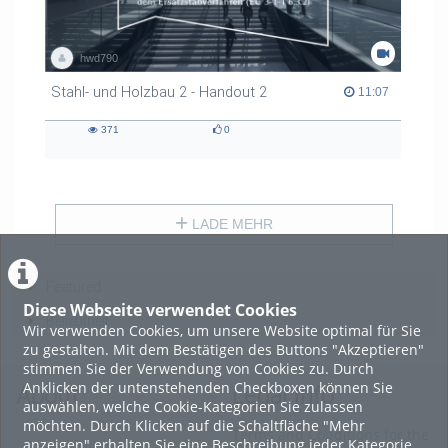
hwd790
Stahl- und Holzbau 2 - Handout 2
11:07 duration
11:07
371
0
371
0
views
likes
LADE MEHR
Featured
Diese Webseite verwendet Cookies
Beliebtheit
Wir verwenden Cookies, um unsere Website optimal für Sie
zu gestalten. Mit dem Bestätigen des Buttons "Akzeptieren"
stimmen Sie der Verwendung von Cookies zu. Durch
Anklicken der untenstehenden Checkboxen können Sie
About
Legal Info
auswählen, welche Cookie-Kategorien Sie zulassen
möchten. Durch Klicken auf die Schaltfläche "Mehr
Terms and Conditions for the
anzeigen" erhalten Sie eine Beschreibung jeder Kategorie.