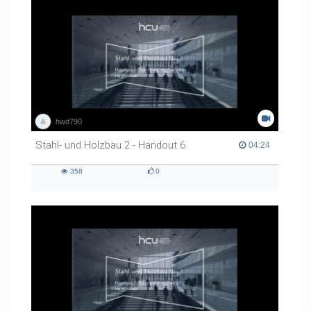
hwd790
Stahl- und Holzbau 2 - Handout 6
04:24 duration
04:24
358
0
358
0
views
likes