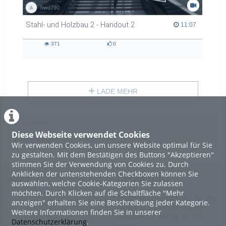
hwd790
Stahl- und Holzbau 2 - Handout 2
11:07 duration
11:07
371
0
371
0
views
likes
LADE MEHR
Featured
Diese Webseite verwendet Cookies
Beliebtheit
Wir verwenden Cookies, um unsere Website optimal für Sie
zu gestalten. Mit dem Bestätigen des Buttons "Akzeptieren"
stimmen Sie der Verwendung von Cookies zu. Durch
Anklicken der untenstehenden Checkboxen können Sie
About
Legal Info
auswählen, welche Cookie-Kategorien Sie zulassen
möchten. Durch Klicken auf die Schaltfläche "Mehr
Terms and Conditions for the
anzeigen" erhalten Sie eine Beschreibung jeder Kategorie.
Usage of this ViMP based
Weitere Informationen finden Sie in unserer
website (including all sub-
Datenschutzerklärung
.