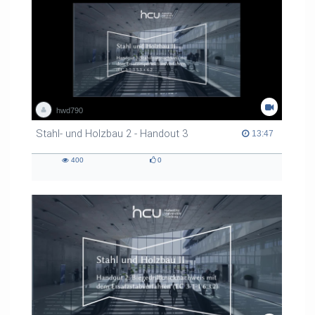
hwd790
Stahl- und Holzbau 2 - Handout 3
13:47 duration
13:47
400
0
400
0
views
likes